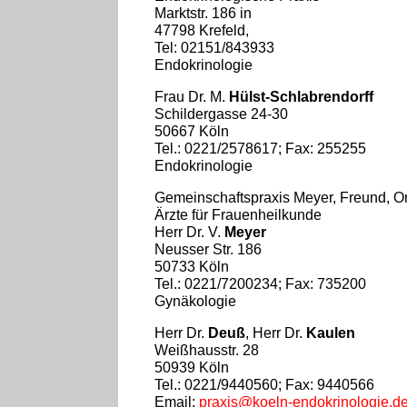
Marktstr. 186 in
47798 Krefeld,
Tel: 02151/843933
Endokrinologie
Frau Dr. M.
Hülst-Schlabrendorff
Schildergasse 24-30
50667 Köln
Tel.: 0221/2578617; Fax: 255255
Endokrinologie
Gemeinschaftspraxis Meyer, Freund, Or
Ärzte für Frauenheilkunde
Herr Dr. V.
Meyer
Neusser Str. 186
50733 Köln
Tel.: 0221/7200234; Fax: 735200
Gynäkologie
Herr Dr.
Deuß
, Herr Dr.
Kaulen
Weißhausstr. 28
50939 Köln
Tel.: 0221/9440560; Fax: 9440566
Email:
praxis@koeln-endokrinologie.d