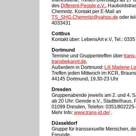
des
Different-People e.V.
, Hauboldstra
Chemnitz. Kontakt per E-Mail an
TS_SHG.Chemnitz@yahoo.de
oder tel
4033431
Cottbus
Kontakt über: LebensArt e.V, Tel.: 0335
Dortmund
Termine und Gruppentreffen über
trans
transbekannt.de
.
Außerdem in Dortmund:
Lili Marlene L
Treffen jeden Mittwoch im KCR, Brauns
44145 Dortmund, 19.30-23 Uhr
D
resden
Gruppenabende jeweils am 2. und 4. 
ab 20 Uhr: Gerede e.V., Stadtteilhaus, 
01099 Dresden, Telefon: 0351/802225-(
Mehr Info:
www.trans-id.de/
.
Düsseldorf
Gruppe für transsexuelle Menschen, d
Freunde.