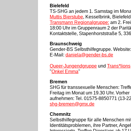
Bielefeld
TS-SHG an jedem 1. Samstag im Monat
Muttis Bierstube
, Kesselbrink, Bielefeld
Transmann Regionalgruppe:
am 2. Fre
18:00 Uhr im Gruppenraum 2 der Parität
Kontaktstelle, Stapenhorststraße 5, 336
Braunschweig
Gender-BS Selbsthilfegruppe. Website
E-Mail:
daniela@gender-bs.de
Queer-Jungendgruppe
und
Trans*lions
"
Onkel Emma
"
Bremen
SHG für transsexuelle Menschen: Treffe
Freitag im Monat um 19.30 Uhr. Vorher 
aufnehmen: Tel. 01575-8850771 (13-22
shg-bremen@gmx.de
Chemnitz
Selbsthilfegruppe für alle Menschen mi
Identitätsproblemen, ihre Partner, Ang
Interessierte. Treffen Dienstags ab 17