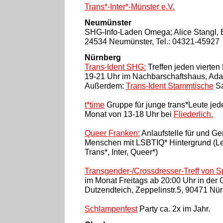
Trans*-Inter*-Münster e.V.
Neumünster
SHG-Info-Laden Omega; Alice Stangl, 
24534 Neumünster, Tel.: 04321-45927
Nürnberg
Trans-Ident SHG:
Treffen jeden vierten
19-21 Uhr im Nachbarschaftshaus, Ada
Außerdem:
Trans-Ident Stammtische
Sa
t*time
Gruppe für junge trans*Leute jed
Monat von 13-18 Uhr bei
Fliederlich.
Queer Franken:
Anlaufstelle für und G
Menschen mit LSBTIQ* Hintergrund (Le
Trans*, Inter, Queer*)
Transgender-/Crossdresser-Treff von S
im Monat Freitags ab 20:00 Uhr in der 
Dutzendteich, Zeppelinstr.5, 90471 Nü
Schlampenfest
Party ca. 2x im Jahr.