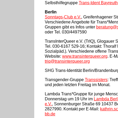
Selbsthilfegruppe
Trans-Ident Bayreuth
Berlin
Sonntags-Club e.V.
, Greifenhagener Str
Verschiedene Angebote für Trans*Mens
Gruppen gibt es Infos unter
beratung@s
oder Tel. 030/4497590
TransInterQueer e.V. (TrIQ), Glogauer St
Tel. 030-6167 529-16; Kontakt: Thoralf 
Sozialpäd.). Verschiedene offene Tran
Website:
www.transinterqueer.org
. E-Ma
triq@transinterqueer.org
SHG Trans-Identität Berlin/Brandenbur
Transgender-Gruppe
Transsisters
: Tre
und jeden letzten Freitag im Monat.
Lambda Trans*Gruppe für junge Mensch
Donnerstag um 19 Uhr im
Lambda Berl
e.V.
, Sonnenburger Straße 69 10437 Ber
2827990. Kontakt per E-Mail:
kathrin.
bb.de