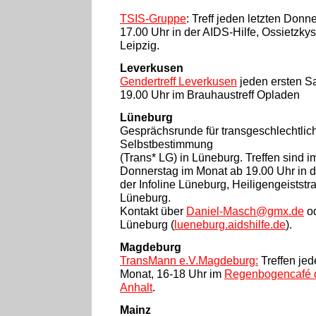
TSIS-Gruppe
: Treff jeden letzten Don
17.00 Uhr in der AIDS-Hilfe, Ossietzky
Leipzig.
Leverkusen
Gendertreff Leverkusen
jeden ersten S
19.00 Uhr im Brauhaustreff Opladen
Lüneburg
Gesprächsrunde für transgeschlechtlic
Selbstbestimmung
(Trans* LG) in Lüneburg. Treffen sind 
Donnerstag im Monat ab 19.00 Uhr in 
der Infoline Lüneburg, Heiligengeistst
Lüneburg.
Kontakt über
Daniel-Masch@gmx.de
o
Lüneburg (
lueneburg.aidshilfe.de
).
Magdeburg
TransMann e.V.Magdeburg:
Treffen je
Monat, 16-18 Uhr im
Regenbogencafé 
Anhalt
.
Mainz