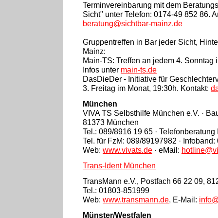
Terminvereinbarung mit dem Beratungs
Sicht" unter Telefon: 0174-49 852 86. A
beratung@sichtbar-mainz.de
Gruppentreffen in Bar jeder Sicht, Hint
Mainz:
Main-TS: Treffen an jedem 4. Sonntag 
Infos unter
main-ts.de
DasDieDer - Initiative für Geschlechtervi
3. Freitag im Monat, 19:30h. Kontakt:
d
München
VIVA TS Selbsthilfe München e.V. · Bau
81373 München
Tel.: 089/8916 19 65 · Telefonberatung
Tel. für FzM: 089/89197982 · Infoband:
Web:
www.vivats.de
· eMail:
hotline@vi
Trans-Ident München
TransMann e.V., Postfach 66 22 09, 8
Tel.: 01803-851999
Web:
www.transmann.de
, E-Mail:
info
Münster/Westfalen