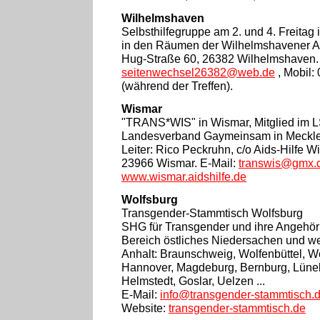
Wilhelmshaven
Selbsthilfegruppe am 2. und 4. Freitag
in den Räumen der Wilhelmshavener AID
Hug-Straße 60, 26382 Wilhelmshaven. 
seitenwechsel26382@web.de
, Mobil:
(während der Treffen).
Wismar
"TRANS*WIS" in Wismar, Mitglied im 
Landesverband Gaymeinsam in Meckl
Leiter: Rico Peckruhn, c/o Aids-Hilfe W
23966 Wismar. E-Mail:
transwis@gmx.
www.wismar.aidshilfe.de
Wolfsburg
Transgender-Stammtisch Wolfsburg
SHG für Transgender und ihre Angehö
Bereich östliches Niedersachen und w
Anhalt: Braunschweig, Wolfenbüttel, Wo
Hannover, Magdeburg, Bernburg, Lüneb
Helmstedt, Goslar, Uelzen ...
E-Mail:
info@transgender-stammtisch.
Website:
transgender-stammtisch.de