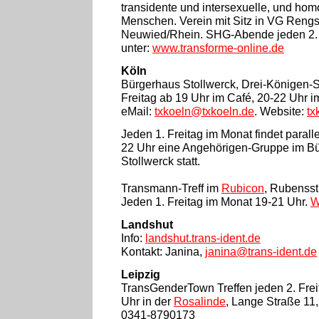
transidente und intersexuelle, und hom
Menschen. Verein mit Sitz in VG Rengs
Neuwied/Rhein. SHG-Abende jeden 2. un
unter:
www.transforme-online.de
Köln
Bürgerhaus Stollwerck, Drei-Königen-
Freitag ab 19 Uhr im Café, 20-22 Uhr 
eMail:
txkoeln@txkoeln.de
. Website:
tx
Jeden 1. Freitag im Monat findet parall
22 Uhr eine Angehörigen-Gruppe im B
Stollwerck statt.
Transmann-Treff im
Rubicon
, Rubensst
Jeden 1. Freitag im Monat 19-21 Uhr.
W
Landshut
Info:
landshut.trans-ident.de
Kontakt: Janina,
janina@trans-ident.de
Leipzig
TransGenderTown
Treffen jeden 2. Fre
Uhr in der
Rosalinde
, Lange Straße 11,
0341-8790173