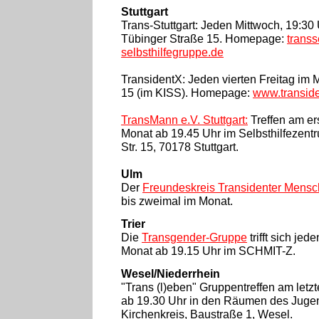
Stuttgart
Trans-Stuttgart: Jeden Mittwoch, 19:30 
Tübinger Straße 15. Homepage:
transs
selbsthilfegruppe.de
TransidentX: Jeden vierten Freitag im M
15 (im KISS). Homepage:
www.transide
TransMann e.V. Stuttgart:
Treffen am er
Monat ab 19.45 Uhr im Selbsthilfezent
Str. 15, 70178 Stuttgart.
Ulm
Der
Freundeskreis Transidenter Mens
bis zweimal im Monat.
Trier
Die
Transgender-Gruppe
trifft sich je
Monat ab 19.15 Uhr im SCHMIT-Z.
Wesel/Niederrhein
"Trans (l)eben" Gruppentreffen am let
ab 19.30 Uhr in den Räumen des Jugen
Kirchenkreis, Baustraße 1, Wesel.