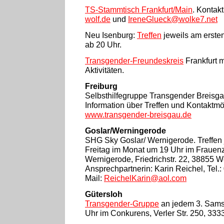
TS-Stammtisch Frankfurt/Main
.
Kontakt
wolf.de
und
IreneGlueck@wolke7.net
Neu Isenburg:
Treffen
jeweils am erste
ab 20 Uhr.
Transgender-Freundeskreis
Frankfurt m
Aktivitäten.
Freiburg
Selbsthilfegruppe Transgender Breisgau
Information über Treffen und Kontaktmö
www.transgender-breisgau.de
Goslar/Werningerode
SHG Sky Goslar/ Wernigerode. Treffen 
Freitag im Monat um 19 Uhr im Frauen
Wernigerode, Friedrichstr. 22, 38855 W
Ansprechpartnerin: Karin Reichel, Tel.
Mail:
ReichelKarin@aol.com
Gütersloh
Transgender-Gruppe
an jedem 3. Sams
Uhr im Conkurens, Verler Str. 250, 333