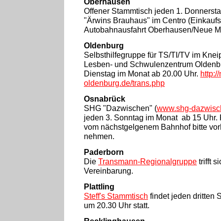
Oberhausen
Offener Stammtisch jeden 1. Donnersta
"Ärwins Brauhaus" im Centro (Einkauf
Autobahnausfahrt Oberhausen/Neue Mi
Oldenburg
Selbsthilfegruppe für TS/TI/TV im Kne
Lesben- und Schwulenzentrum Oldenbur
Dienstag im Monat ab 20.00 Uhr.
http:/
oldenburg.de/trans.php
Osnabrück
SHG "Dazwischen" (
www.shg-dazwisc
jeden 3. Sonntag im Monat ab 15 Uhr. 
vom nächstgelgenem Bahnhof bitte vorh
nehmen.
Paderborn
Die
Transmann-Regionalgruppe
trifft 
Vereinbarung.
Plattling
Steff's Stammtisch
findet jeden dritten
um 20.30 Uhr statt.