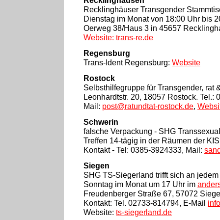
Recklinghausen
Recklinghäuser Transgender Stammtisc
Dienstag im Monat von 18:00 Uhr bis 
Oerweg 38/Haus 3 in 45657 Reckling
Website: trans-re.de
Regensburg
Trans-Ident Regensburg:
Website
Rostock
Selbsthilfegruppe für Transgender, rat & 
Leonhardtstr. 20, 18057 Rostock. Tel.:
Mail:
post@ratundtat-rostock.de
,
Websi
Schwerin
falsche Verpackung - SHG Transsexuali
Treffen 14-tägig in der Räumen der KIS
Kontakt - Tel: 0385-3924333, Mail:
sand
Siegen
SHG TS-Siegerland trifft sich an jedem
Sonntag im Monat um 17 Uhr im
ander
Freudenberger Straße 67, 57072 Siege
Kontakt: Tel. 02733-814794, E-Mail
inf
Website:
ts-siegerland.de