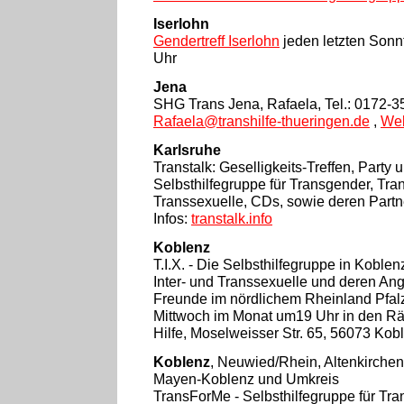
Iserlohn
Gendertreff Iserlohn
jeden letzten Sonn
Uhr
Jena
SHG Trans Jena, Rafaela, Tel.: 0172-3
Rafaela@transhilfe-thueringen.de
,
Web
Karlsruhe
Transtalk: Geselligkeits-Treffen, Party 
Selbsthilfegruppe für Transgender, Tran
Transsexuelle, CDs, sowie deren Partn
Infos:
transtalk.info
Koblenz
T.I.X. - Die Selbsthilfegruppe in Koblen
Inter- und Transsexuelle und deren An
Freunde im nördlichem Rheinland Pfalz.
Mittwoch im Monat um19 Uhr in den Rä
Hilfe, Moselweisser Str. 65, 56073 Kob
Koblenz
, Neuwied/Rhein, Altenkirchen
Mayen-Koblenz und Umkreis
TransForMe - Selbsthilfegruppe für Tra